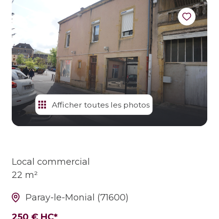
estimer
son
bien
alerte
e-
mail
contact
Afficher toutes les photos
Local commercial
22 m²
Paray-le-Monial (71600)
250 € HC*