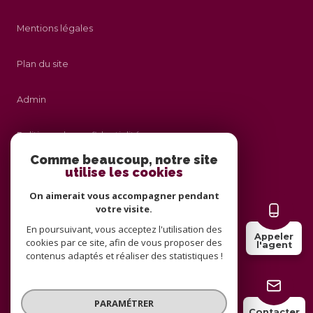
Mentions légales
Plan du site
Admin
Politique de confidentialité
Comme beaucoup, notre site
utilise les cookies
Nos honoraires
On aimerait vous accompagner pendant
Politique RGPD
votre visite.
En poursuivant, vous acceptez l'utilisation des
Appeler
cookies par ce site, afin de vous proposer des
Cookies
l'agent
contenus adaptés et réaliser des statistiques !
© 2026 | Tous droits réservés
PARAMÉTRER
Contacter