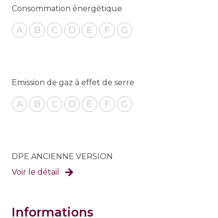
Consommation énergétique
A
B
C
D
E
F
G
Emission de gaz à effet de serre
A
B
C
D
E
F
G
DPE ANCIENNE VERSION
Voir le détail
informations