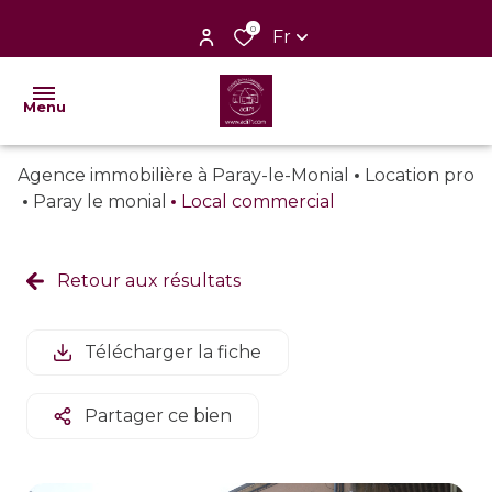
0
Fr
Menu
Agence immobilière à Paray-le-Monial
Location pro
nos
Paray le monial
Local commercial
ventes
nos
Retour aux résultats
locations
nos
Télécharger la fiche
biens
vendus
Partager ce bien
faire