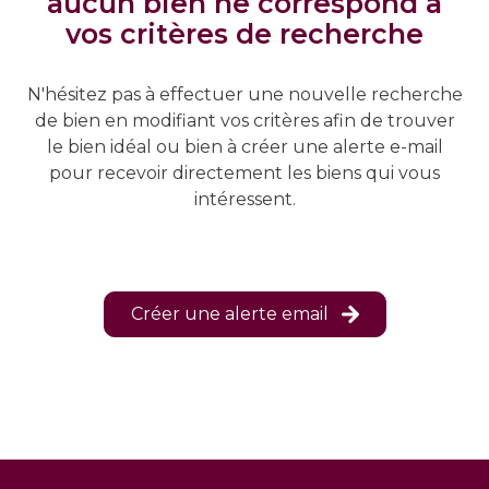
aucun bien ne correspond à
estimer
vos critères de recherche
son
bien
N'hésitez pas à effectuer une nouvelle recherche
alerte
de bien en modifiant vos critères afin de trouver
e-
le bien idéal ou bien à créer une alerte e-mail
mail
pour recevoir directement les biens qui vous
intéressent.
contact
Créer une alerte email