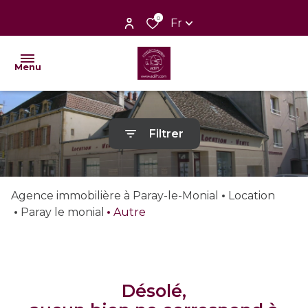
0
Fr
Menu
nos
Filtrer
ventes
nos
locations
Agence immobilière à Paray-le-Monial
Location
Paray le monial
Autre
nos
biens
vendus
désolé,
faire