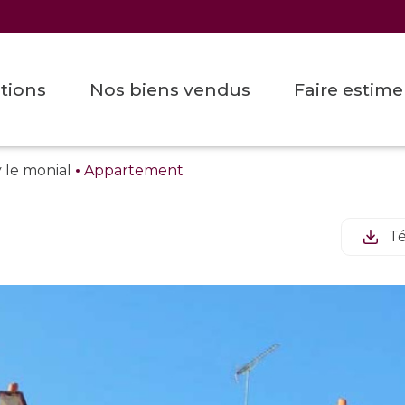
ations
nos biens vendus
faire estim
y le monial
Appartement
Té