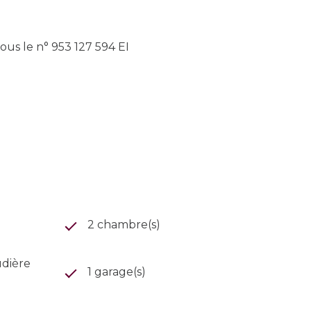
us le n° 953 127 594 EI
2 chambre(s)
udière
1 garage(s)