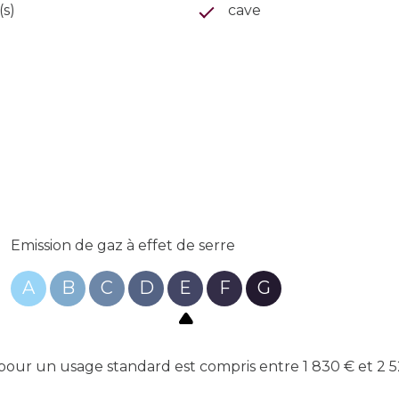
(s)
cave
Emission de gaz à effet de serre
A
B
C
D
E
F
G
ur un usage standard est compris entre 1 830 € et 2 52