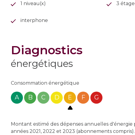
1 niveau(x)
3 étage
interphone
diagnostics
énergétiques
Consommation énergétique
A
B
C
D
E
F
G
Montant estimé des dépenses annuelles d'énergie po
années 2021, 2022 et 2023 (abonnements compris).