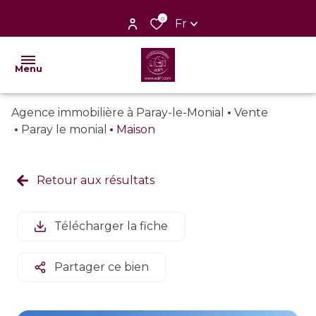
0
Fr
Menu
Agence immobilière à Paray-le-Monial
Vente
nos
Paray le monial
Maison
ventes
nos
Retour aux résultats
locations
nos
Télécharger la fiche
biens
vendus
Partager ce bien
faire