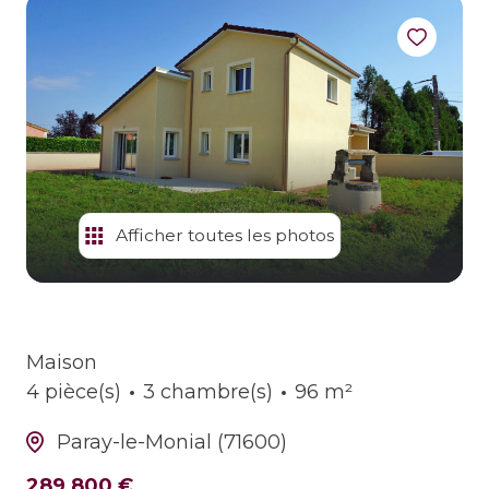
estimer
son
bien
alerte
e-
mail
contact
Afficher toutes les photos
Maison
4 pièce(s)
3 chambre(s)
96 m²
Paray-le-Monial (71600)
289 800 €