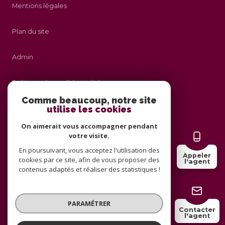
Mentions légales
Plan du site
Admin
Politique de confidentialité
Comme beaucoup, notre site
utilise les cookies
Nos honoraires
On aimerait vous accompagner pendant
Politique RGPD
votre visite.
En poursuivant, vous acceptez l'utilisation des
Appeler
cookies par ce site, afin de vous proposer des
Cookies
l'agent
contenus adaptés et réaliser des statistiques !
© 2026 | Tous droits réservés
PARAMÉTRER
Contacter
l'agent