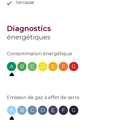
terrasse
diagnostics
énergétiques
Consommation énergétique
A
B
C
D
E
F
G
Emission de gaz à effet de serre
A
B
C
D
E
F
G