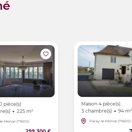
né
Maison 4 pièce(s)
0 pièce(s)
3 chambre(s)
94 m²
re(s)
225 m²
Paray-le-Monial (71600)
le-Monial (71600)
299 300 €