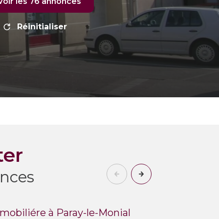
Voir les
76
annonces
Réinitialiser
ter
nces
mobiliére à Paray-le-Monial
Lo