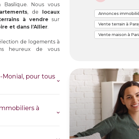
 Basilique. Nous vous
artements
, de
locaux
Annonces immobiliè
terrains à vendre
sur
Vente terrain à Para
re et dans l’Allier
.
Vente maison à Par
élection de logements à
ons heureux de vous
-Monial, pour tous
 immobiliers à
 immobilière à Paray-le-
ers à Paray-le-Monial
,
oire (Gueugnon, Digoin,
er (Le Donjon, Le Pin…).