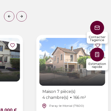
Contacter
l'agence
Estimation
rapide
Maison 7 pièce(s)
4 chambre(s)
166 m²
Paray-le-Monial (71600)
78 000 €