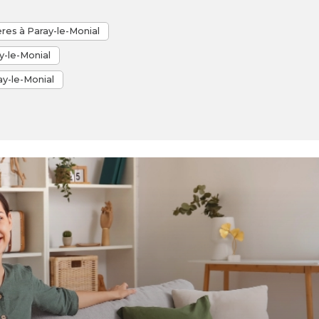
res à Paray-le-Monial
Annonces 
y-le-Monial
Location 
ay-le-Monial
Location 