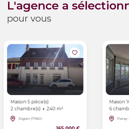
l'agence a sélection
pour vous
Maison 5 pièce(s)
Maison 1
2 chambre(s)
240 m²
6 chamb
Digoin (71160)
Paray-
165 000 €