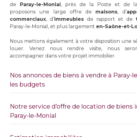
de
Paray-le-Monial
, près de la Poste et de la
proposons une large offre de
maisons
, d’
app
commerciaux
, d’
immeubles
de rapport et de
Paray-le-Monial, et plus largement
en-Saône-et-Loi
Nous mettons également à votre disposition une s
louer. Venez nous rendre visite, nous ser
accompagner dans votre projet immobilier.
Nos annonces de biens à vendre à Paray-le
les budgets
Notre service d’offre de location de biens
Vous trouverez en ligne, et au sein de notre agence
Paray-le-Monial
Monial, notre offre de
vente de biens immobili
mais aussi dans d’autres localités de Saône-et-L
Charolles, La Clayette, Marcigny, Saint-Yan…) et d’Alli