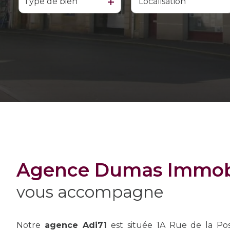
Type de bien
De l'ancien
à l'année
De l'immo pro
Agence Dumas Immobi
vous accompagne
Notre
agence Adi71
est située 1A Rue de la Post