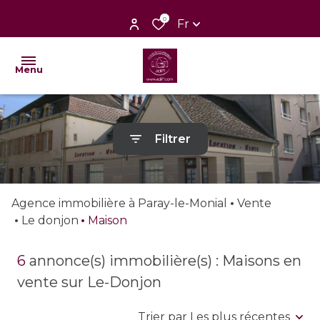
0
Fr
Menu
nos
Filtrer
ventes
nos
locations
Agence immobilière à Paray-le-Monial
Vente
Le donjon
Maison
nos
biens
6
annonce(s) immobilière(s) : Maisons en
vendus
vente sur Le-Donjon
faire
Trier par Les plus récentes