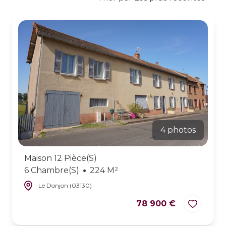
estimer
son
bien
alerte
e-
mail
contact
4 photos
Maison 12 Pièce(s)
6 Chambre(s)
224 M²
Le Donjon (03130)
78 900 €