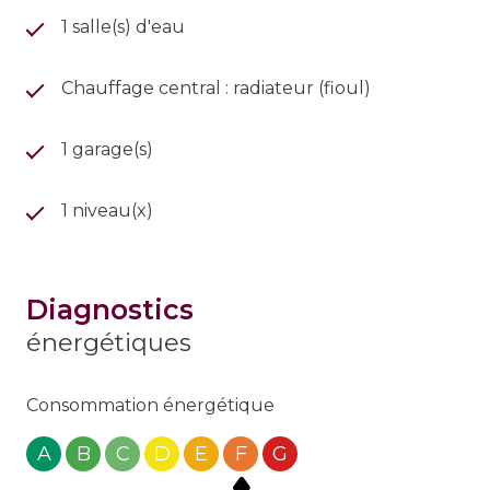
1 salle(s) d'eau
Chauffage central : radiateur (fioul)
1 garage(s)
1 niveau(x)
diagnostics
énergétiques
Consommation énergétique
A
B
C
D
E
F
G