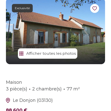
estimer
son
Exclusivité
bien
alerte
e-
mail
contact
Afficher toutes les photos
Maison
3 pièce(s)
2 chambre(s)
77 m²
Le Donjon (03130)
88 600 €