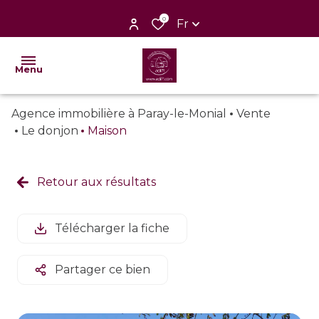
0
Fr
Menu
Agence immobilière à Paray-le-Monial
Vente
nos
Le donjon
Maison
ventes
nos
Retour aux résultats
locations
nos
Télécharger la fiche
biens
vendus
Partager ce bien
faire