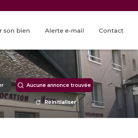
er son bien
alerte e-mail
contact
er
Aucune annonce trouvée
Réinitialiser