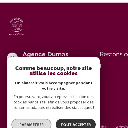
Agence Dumas
Restons 
Immobilier
Comme beaucoup, notre site
utilise les cookies
03 85 81 58 87
transaction@adi71.com
On aimerait vous accompagner pendant
votre visite.
1A Rue de la poste
71600 Paray-le-Monial
En poursuivant, vous acceptez l'utilisation des
cookies par ce site, afin de vous proposer des
contenus adaptés et réaliser des statistiques !
PARAMÉTRER
TOUT ACCEPTER
Nos partenaires
Mentions légales
Plan du site
Admin