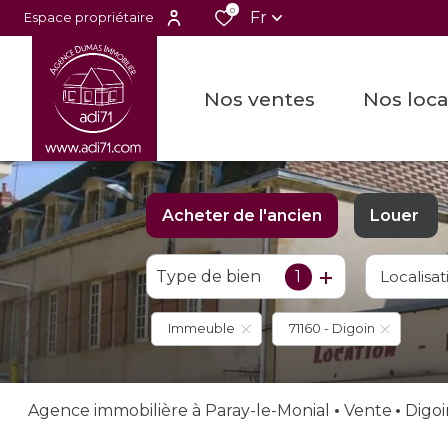
0
Fr
Espace propriétaire
nos ventes
nos loc
Acheter
de l'ancien
Louer
Type de bien
1
Localisat
De l'ancien
à l'ann
De l'i
Immeuble
71160 - Digoin
Agence immobilière à Paray-le-Monial
Vente
Digo